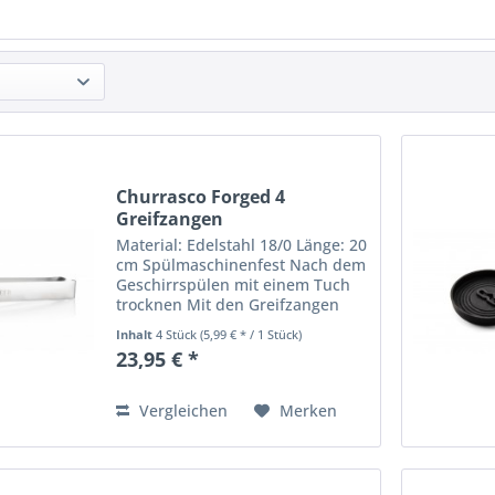
Churrasco Forged 4
Greifzangen
Material: Edelstahl 18/0 Länge: 20
cm Spülmaschinenfest Nach dem
Geschirrspülen mit einem Tuch
trocknen Mit den Greifzangen
bedienen sich die Gäste aus der
Inhalt
4 Stück
(5,99 € * / 1 Stück)
Servierpfanne, nachdem Sie die
23,95 € *
gegrillten Speisen von dem Spieß
geschnitten...
Vergleichen
Merken