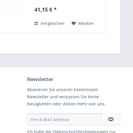
Nicht spülmaschinenfest Nach
dem Waschen mit einem Tuch
41,15 € *
abtrocknen Die Churrasco Forged
Serie ermöglicht es jedem,
dieses...
Vergleichen
Merken
Newsletter
Abonieren Sie unseren kostenlosen
Newsletter und verpassen Sie keine
Neuigkeiten oder Aktion mehr von uns.
Ich habe die
Datenschutzbestimmungen
zur