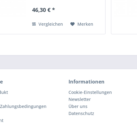
Nicht spülmaschinenfest Nach
dem Waschen mit einem Tuch
46,30 € *
abtrocknen Die Churrasco Forged
Serie ermöglicht es jedem,
dieses...
Vergleichen
Merken
ce
Informationen
dukt
Cookie-Einstellungen
Newsletter
 Zahlungsbedingungen
Über uns
Datenschutz
ht