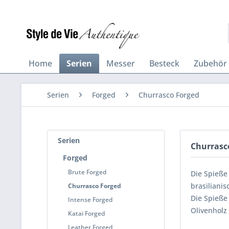
Home
Serien
Messer
Besteck
Zubehör
Serien
Forged
Churrasco Forged
Serien
Churrasco
Forged
Brute Forged
Die Spieße
brasilianis
Churrasco Forged
Die Spieße
Intense Forged
Olivenholz 
Katai Forged
Leather Forged