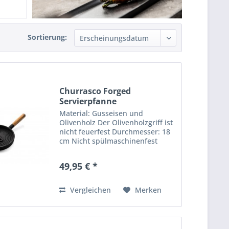
Sortierung:
Churrasco Forged
Servierpfanne
Material: Gusseisen und
Olivenholz Der Olivenholzgriff ist
nicht feuerfest Durchmesser: 18
cm Nicht spülmaschinenfest
Nach dem Waschen mit einem
Tuch abtrocknen Servieren Sie
49,95 € *
die am Spieß gegrillten Speisen
mit Hilfe der Servierpfanne....
Vergleichen
Merken