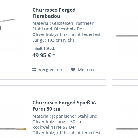
Churrasco Forged
Flambadou
Material: Gusseisen, rostreier
Stahl und Olivenholz Der
Olivenholzgriff ist nicht feuerfest
Länge: 103 cm Nicht
spülmaschinenfest Nach dem
Inhalt
1 Stück
Waschen mit einem Tuch
49,95 € *
abtrocknen Der gusseiserne
Kegel des Flambadou ist speziell
dafür gemacht,...
Vergleichen
Merken
Churrasco Forged Spieß V-
Form 60 cm
Material: Japanischer Stahl und
Olivenholz Länge: 60 cm
Rockwellhärte 58 Der
Olivenholzgriff ist nicht feuerfest