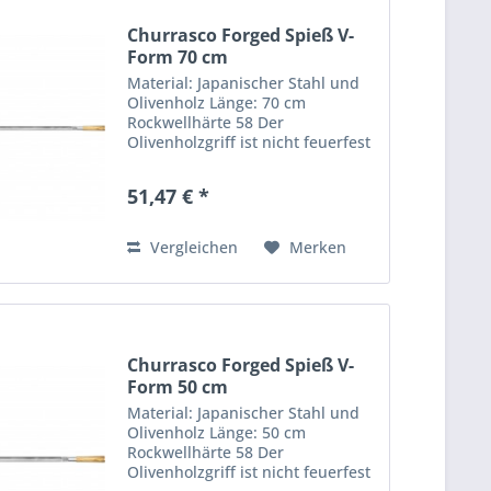
Churrasco Forged Spieß V-
Form 70 cm
Material: Japanischer Stahl und
Olivenholz Länge: 70 cm
Rockwellhärte 58 Der
Olivenholzgriff ist nicht feuerfest
Nicht spülmaschinenfest Nach
dem Waschen mit einem Tuch
51,47 € *
abtrocknen Die Churrasco Forged
Serie ermöglicht es jedem,
dieses...
Vergleichen
Merken
Churrasco Forged Spieß V-
Form 50 cm
Material: Japanischer Stahl und
Olivenholz Länge: 50 cm
Rockwellhärte 58 Der
Olivenholzgriff ist nicht feuerfest