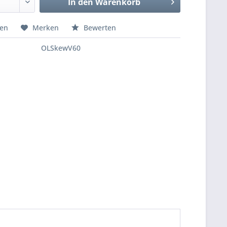
In den
Warenkorb
hen
Merken
Bewerten
OLSkewV60